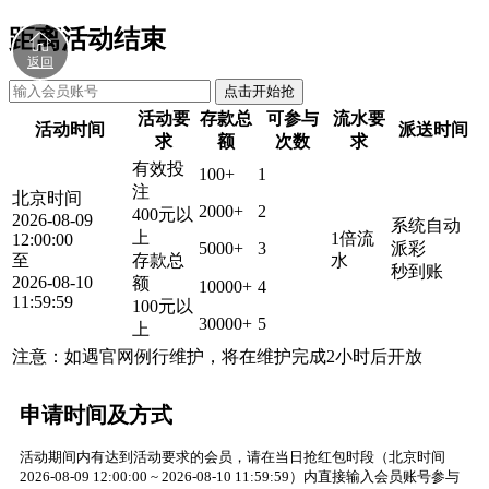
距离活动结束
返回
点击开始抢
活动要
存款总
可参与
流水要
活动时间
派送时间
求
额
次数
求
有效投
100+
1
注
北京时间
2000+
2
400元以
2026-08-09
系统自动
上
1倍流
12:00:00
5000+
3
派彩
至
存款总
水
秒到账
2026-08-10
额
10000+
4
11:59:59
100元以
30000+
5
上
注意：如遇官网例行维护，将在维护完成2小时后开放
申请时间及方式
活动期间内有达到活动要求的会员，请在当日抢红包时段（北京时间
2026-08-09 12:00:00 ~ 2026-08-10 11:59:59）内直接输入会员账号参与